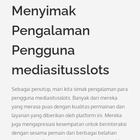
Menyimak
Pengalaman
Pengguna
mediasitusslots
Sebagai penutup, mari kita simak pengalaman para
pengguna mediasitusslots. Banyak dari mereka
yang merasa puas dengan kualitas permainan dan
layanan yang diberikan oleh platform ini. Mereka
juga mengapresiasi kesempatan untuk berinteraksi
dengan sesama pemain dari berbagai belahan