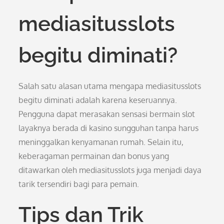
mediasitusslots
begitu diminati?
Salah satu alasan utama mengapa mediasitusslots
begitu diminati adalah karena keseruannya.
Pengguna dapat merasakan sensasi bermain slot
layaknya berada di kasino sungguhan tanpa harus
meninggalkan kenyamanan rumah. Selain itu,
keberagaman permainan dan bonus yang
ditawarkan oleh mediasitusslots juga menjadi daya
tarik tersendiri bagi para pemain.
Tips dan Trik