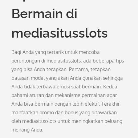
Bermain di
mediasitusslots
Bagi Anda yang tertarik untuk mencoba
peruntungan di mediasitusslots, ada beberapa tips
yang bisa Anda terapkan. Pertama, tetapkan
batasan modal yang akan Anda gunakan sehingga
Anda tidak terbawa emosi saat bermain. Kedua,
pahami aturan dan mekanisme permainan agar
Anda bisa bermain dengan lebih efektif. Terakhir,
manfaatkan promo dan bonus yang ditawarkan
oleh mediasitusslots untuk meningkatkan peluang
menang Anda.