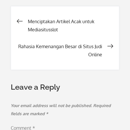
Post
Menciptakan Artikel Acak untuk
Mediasitusslot
navigation
Rahasia Kemenangan Besar di Situs Judi
Online
Leave a Reply
Your email address will not be published.
Required
fields are marked
*
Comment
*