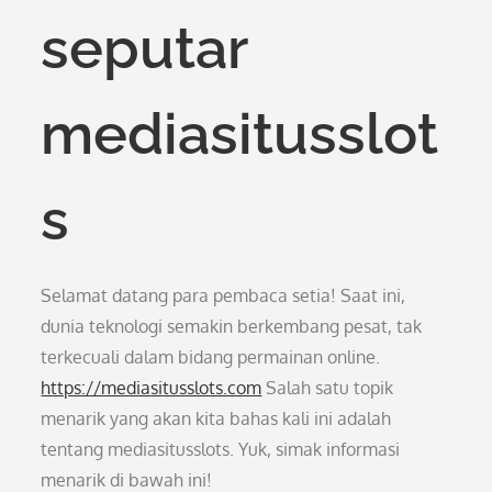
seputar
mediasitusslot
s
Selamat datang para pembaca setia! Saat ini,
dunia teknologi semakin berkembang pesat, tak
terkecuali dalam bidang permainan online.
https://mediasitusslots.com
Salah satu topik
menarik yang akan kita bahas kali ini adalah
tentang mediasitusslots. Yuk, simak informasi
menarik di bawah ini!