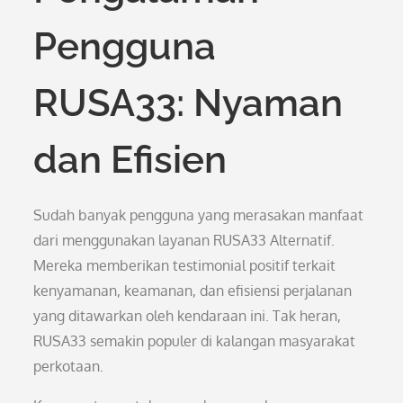
Pengguna
RUSA33: Nyaman
dan Efisien
Sudah banyak pengguna yang merasakan manfaat
dari menggunakan layanan RUSA33 Alternatif.
Mereka memberikan testimonial positif terkait
kenyamanan, keamanan, dan efisiensi perjalanan
yang ditawarkan oleh kendaraan ini. Tak heran,
RUSA33 semakin populer di kalangan masyarakat
perkotaan.