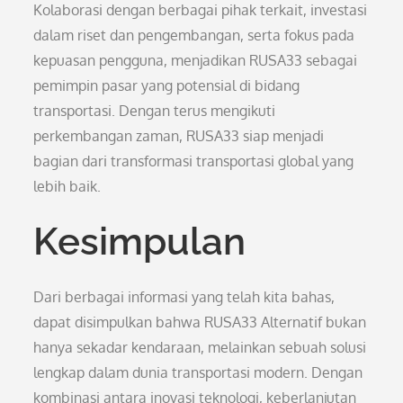
Kolaborasi dengan berbagai pihak terkait, investasi
dalam riset dan pengembangan, serta fokus pada
kepuasan pengguna, menjadikan RUSA33 sebagai
pemimpin pasar yang potensial di bidang
transportasi. Dengan terus mengikuti
perkembangan zaman, RUSA33 siap menjadi
bagian dari transformasi transportasi global yang
lebih baik.
Kesimpulan
Dari berbagai informasi yang telah kita bahas,
dapat disimpulkan bahwa RUSA33 Alternatif bukan
hanya sekadar kendaraan, melainkan sebuah solusi
lengkap dalam dunia transportasi modern. Dengan
kombinasi antara inovasi teknologi, keberlanjutan