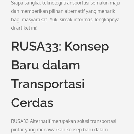
Siapa sangka, teknologi transportasi semakin maju
dan memberikan pilihan alternatif yang menarik
bagi masyarakat. Yuk, simak informasi lengkapnya
di artikel ini!
RUSA33: Konsep
Baru dalam
Transportasi
Cerdas
RUSA33 Alternatif merupakan solusi transportasi
pintar yang menawarkan konsep baru dalam