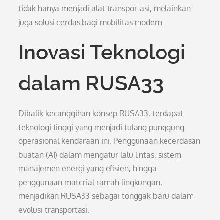
tidak hanya menjadi alat transportasi, melainkan
juga solusi cerdas bagi mobilitas modern.
Inovasi Teknologi
dalam RUSA33
Dibalik kecanggihan konsep RUSA33, terdapat
teknologi tinggi yang menjadi tulang punggung
operasional kendaraan ini. Penggunaan kecerdasan
buatan (AI) dalam mengatur lalu lintas, sistem
manajemen energi yang efisien, hingga
penggunaan material ramah lingkungan,
menjadikan RUSA33 sebagai tonggak baru dalam
evolusi transportasi.