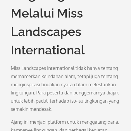
Melalui Miss
Landscapes
International
Miss Landscapes International tidak hanya tentang
memamerkan keindahan alam, tetapi juga tentang
menginspirasi tindakan nyata dalam melestarikan
lingkungan. Para peserta dan penggemarnya diajak
untuk lebih peduli terhadap isu-isu lingkungan yang
semakin mendesak.
Ajang ini menjadi platform untuk menggalang dana,
kampanye lingkungan, dan berbagai kegiatan