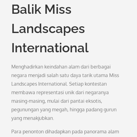
Balik Miss
Landscapes
International
Menghadirkan keindahan alam dari berbagai
negara menjadi salah satu daya tarik utama Miss
Landscapes International. Setiap kontestan
membawa representasi unik dari negaranya
masing-masing, mulai dari pantai eksotis,
pegunungan yang megah, hingga padang gurun
yang menakjubkan.
Para penonton dihadapkan pada panorama alam