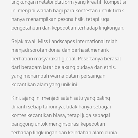
lingkungan melalui platform yang kreatif. Kompetisi
ini menjadi wadah bagi para kontestan untuk tidak
hanya menampilkan pesona fisik, tetapi juga
pengetahuan dan kepedulian terhadap lingkungan.
Sejak awal, Miss Landscapes International telah
menjadi sorotan dunia dan berhasil menarik
perhatian masyarakat global. Pesertanya berasal
dari beragam latar belakang budaya dan etnis,
yang menambah warna dalam persaingan
kecantikan alam yang unik ini.
Kini, ajang ini menjadi salah satu yang paling
dinanti setiap tahunnya, tidak hanya sebagai
kontes kecantikan biasa, tetapi juga sebagai
panggung untuk menginspirasi kepedulian
terhadap lingkungan dan keindahan alam dunia.