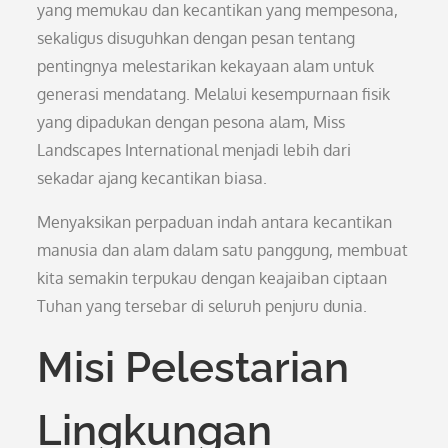
yang memukau dan kecantikan yang mempesona,
sekaligus disuguhkan dengan pesan tentang
pentingnya melestarikan kekayaan alam untuk
generasi mendatang. Melalui kesempurnaan fisik
yang dipadukan dengan pesona alam, Miss
Landscapes International menjadi lebih dari
sekadar ajang kecantikan biasa.
Menyaksikan perpaduan indah antara kecantikan
manusia dan alam dalam satu panggung, membuat
kita semakin terpukau dengan keajaiban ciptaan
Tuhan yang tersebar di seluruh penjuru dunia.
Misi Pelestarian
Lingkungan