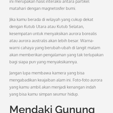
ini merupakan hasil interaksi antara partikel
matahari dengan magnetosfer bumi.
Jika kamu berada di wilayah yang cukup dekat
dengan Kutub Utara atau Kutub Selatan,
kesempatan untuk menyaksikan aurora borealis
atau aurora australis akan lebih besar. Warna-
warni cahaya yang berubah-ubah di langit malam
akan memberikan pengalaman yang tak terlupakan
bagi siapa pun yang menyaksikannya.
Jangan lupa membawa kamera yang bisa
mengabadikan keajaiban alam ini. Foto-foto aurora
yang kamu ambil akan menjadi kenangan indah
yang bisa kamu simpan seumur hidup.
Mendaki Gunung