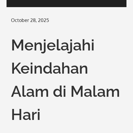
Posted
October 28, 2025
on
Menjelajahi
Keindahan
Alam di Malam
Hari