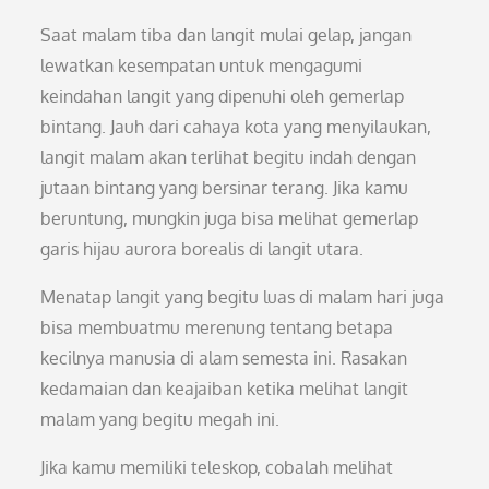
Saat malam tiba dan langit mulai gelap, jangan
lewatkan kesempatan untuk mengagumi
keindahan langit yang dipenuhi oleh gemerlap
bintang. Jauh dari cahaya kota yang menyilaukan,
langit malam akan terlihat begitu indah dengan
jutaan bintang yang bersinar terang. Jika kamu
beruntung, mungkin juga bisa melihat gemerlap
garis hijau aurora borealis di langit utara.
Menatap langit yang begitu luas di malam hari juga
bisa membuatmu merenung tentang betapa
kecilnya manusia di alam semesta ini. Rasakan
kedamaian dan keajaiban ketika melihat langit
malam yang begitu megah ini.
Jika kamu memiliki teleskop, cobalah melihat