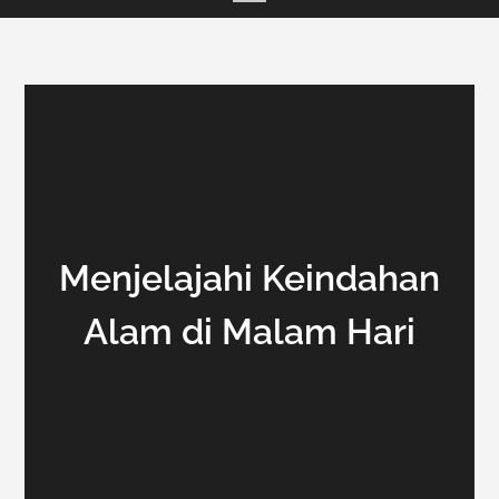
Menjelajahi Keindahan
Alam di Malam Hari