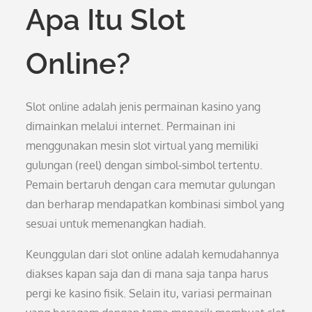
Apa Itu Slot
Online?
Slot online adalah jenis permainan kasino yang
dimainkan melalui internet. Permainan ini
menggunakan mesin slot virtual yang memiliki
gulungan (reel) dengan simbol-simbol tertentu.
Pemain bertaruh dengan cara memutar gulungan
dan berharap mendapatkan kombinasi simbol yang
sesuai untuk memenangkan hadiah.
Keunggulan dari slot online adalah kemudahannya
diakses kapan saja dan di mana saja tanpa harus
pergi ke kasino fisik. Selain itu, variasi permainan