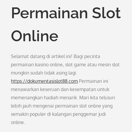
Permainan Slot
Online
Selamat datang di artikel ini! Bagi pecinta
permainan kasino online, slot game atau mesin slot
mungkin sudah tidak asing lagi.
https://dokumentasislot88.com
Permainan ini
menawarkan keseruan dan kesempatan untuk
memenangkan hadiah menarik. Mari kita telusuri
lebih jauh mengenai permainan slot online yang
semakin populer di kalangan penggemar judi
online.