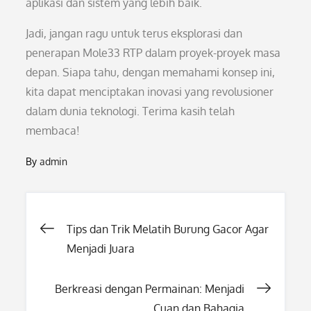
aplikasi dan sistem yang lebih baik.
Jadi, jangan ragu untuk terus eksplorasi dan
penerapan Mole33 RTP dalam proyek-proyek masa
depan. Siapa tahu, dengan memahami konsep ini,
kita dapat menciptakan inovasi yang revolusioner
dalam dunia teknologi. Terima kasih telah
membaca!
By
admin
Post
Tips dan Trik Melatih Burung Gacor Agar
Menjadi Juara
navigation
Berkreasi dengan Permainan: Menjadi
Cuan dan Bahagia