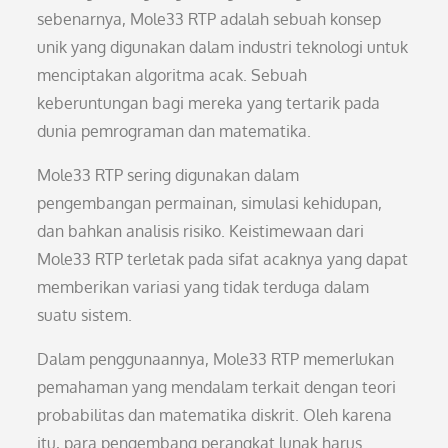
sebenarnya, Mole33 RTP adalah sebuah konsep
unik yang digunakan dalam industri teknologi untuk
menciptakan algoritma acak. Sebuah
keberuntungan bagi mereka yang tertarik pada
dunia pemrograman dan matematika.
Mole33 RTP sering digunakan dalam
pengembangan permainan, simulasi kehidupan,
dan bahkan analisis risiko. Keistimewaan dari
Mole33 RTP terletak pada sifat acaknya yang dapat
memberikan variasi yang tidak terduga dalam
suatu sistem.
Dalam penggunaannya, Mole33 RTP memerlukan
pemahaman yang mendalam terkait dengan teori
probabilitas dan matematika diskrit. Oleh karena
itu, para pengembang perangkat lunak harus