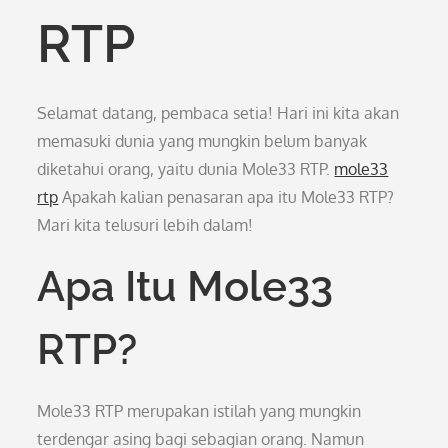
RTP
Selamat datang, pembaca setia! Hari ini kita akan
memasuki dunia yang mungkin belum banyak
diketahui orang, yaitu dunia Mole33 RTP.
mole33
rtp
Apakah kalian penasaran apa itu Mole33 RTP?
Mari kita telusuri lebih dalam!
Apa Itu Mole33
RTP?
Mole33 RTP merupakan istilah yang mungkin
terdengar asing bagi sebagian orang. Namun