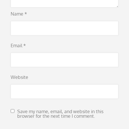
Name
*
Email
*
Website
Save my name, email, and website in this
browser for the next time I comment.