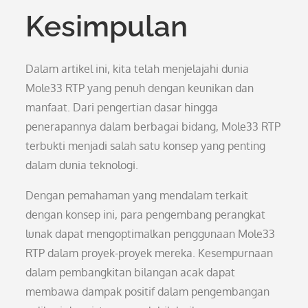
Kesimpulan
Dalam artikel ini, kita telah menjelajahi dunia
Mole33 RTP yang penuh dengan keunikan dan
manfaat. Dari pengertian dasar hingga
penerapannya dalam berbagai bidang, Mole33 RTP
terbukti menjadi salah satu konsep yang penting
dalam dunia teknologi.
Dengan pemahaman yang mendalam terkait
dengan konsep ini, para pengembang perangkat
lunak dapat mengoptimalkan penggunaan Mole33
RTP dalam proyek-proyek mereka. Kesempurnaan
dalam pembangkitan bilangan acak dapat
membawa dampak positif dalam pengembangan