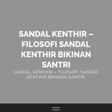
Skip
to
content
SANDAL KENTHIR –
FILOSOFI SANDAL
KENTHIR BIKINAN
SANTRI
SANDAL KENTHIR – FILOSOFI SANDAL
KENTHIR BIKINAN SANTRI