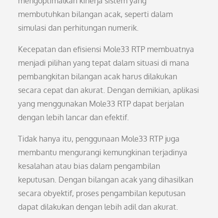
mengoptimalkan kinerja sistem yang
membutuhkan bilangan acak, seperti dalam
simulasi dan perhitungan numerik.
Kecepatan dan efisiensi Mole33 RTP membuatnya
menjadi pilihan yang tepat dalam situasi di mana
pembangkitan bilangan acak harus dilakukan
secara cepat dan akurat. Dengan demikian, aplikasi
yang menggunakan Mole33 RTP dapat berjalan
dengan lebih lancar dan efektif.
Tidak hanya itu, penggunaan Mole33 RTP juga
membantu mengurangi kemungkinan terjadinya
kesalahan atau bias dalam pengambilan
keputusan. Dengan bilangan acak yang dihasilkan
secara obyektif, proses pengambilan keputusan
dapat dilakukan dengan lebih adil dan akurat.