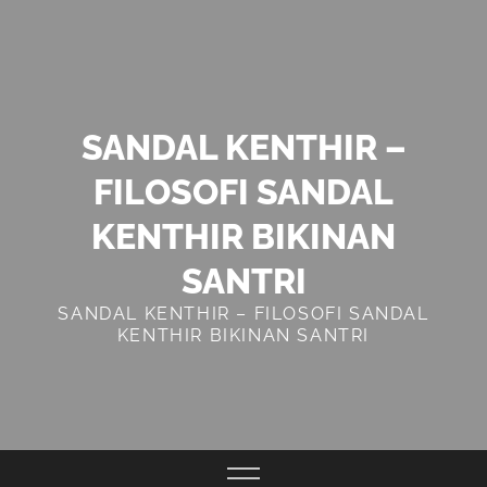
Skip
to
content
SANDAL KENTHIR –
FILOSOFI SANDAL
KENTHIR BIKINAN
SANTRI
SANDAL KENTHIR – FILOSOFI SANDAL
KENTHIR BIKINAN SANTRI