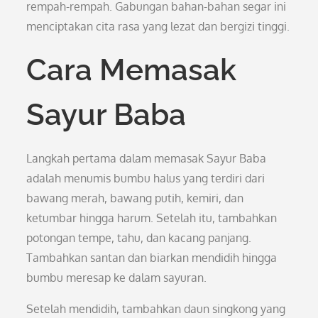
rempah-rempah. Gabungan bahan-bahan segar ini
menciptakan cita rasa yang lezat dan bergizi tinggi.
Cara Memasak
Sayur Baba
Langkah pertama dalam memasak Sayur Baba
adalah menumis bumbu halus yang terdiri dari
bawang merah, bawang putih, kemiri, dan
ketumbar hingga harum. Setelah itu, tambahkan
potongan tempe, tahu, dan kacang panjang.
Tambahkan santan dan biarkan mendidih hingga
bumbu meresap ke dalam sayuran.
Setelah mendidih, tambahkan daun singkong yang