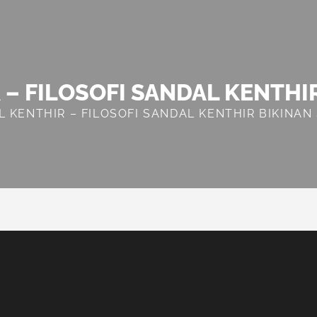
– FILOSOFI SANDAL KENTHI
 KENTHIR – FILOSOFI SANDAL KENTHIR BIKINAN