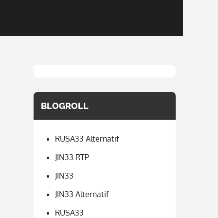
BLOGROLL
RUSA33 Alternatif
JIN33 RTP
JIN33
JIN33 Alternatif
RUSA33