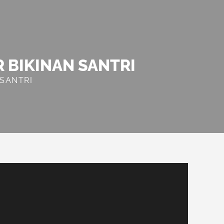
R BIKINAN SANTRI
 SANTRI