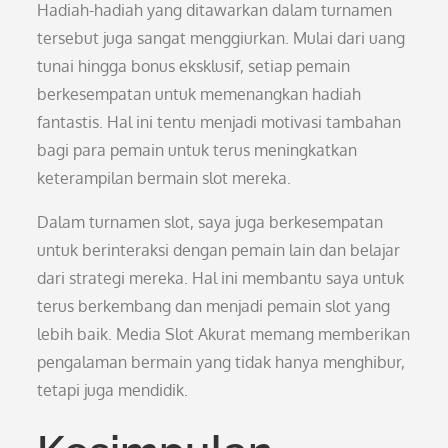
Hadiah-hadiah yang ditawarkan dalam turnamen
tersebut juga sangat menggiurkan. Mulai dari uang
tunai hingga bonus eksklusif, setiap pemain
berkesempatan untuk memenangkan hadiah
fantastis. Hal ini tentu menjadi motivasi tambahan
bagi para pemain untuk terus meningkatkan
keterampilan bermain slot mereka.
Dalam turnamen slot, saya juga berkesempatan
untuk berinteraksi dengan pemain lain dan belajar
dari strategi mereka. Hal ini membantu saya untuk
terus berkembang dan menjadi pemain slot yang
lebih baik. Media Slot Akurat memang memberikan
pengalaman bermain yang tidak hanya menghibur,
tetapi juga mendidik.