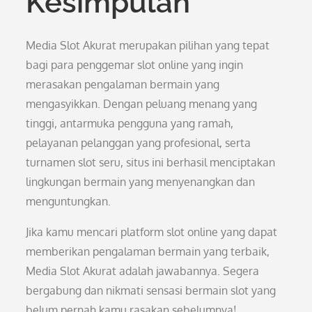
Kesimpulan
Media Slot Akurat merupakan pilihan yang tepat
bagi para penggemar slot online yang ingin
merasakan pengalaman bermain yang
mengasyikkan. Dengan peluang menang yang
tinggi, antarmuka pengguna yang ramah,
pelayanan pelanggan yang profesional, serta
turnamen slot seru, situs ini berhasil menciptakan
lingkungan bermain yang menyenangkan dan
menguntungkan.
Jika kamu mencari platform slot online yang dapat
memberikan pengalaman bermain yang terbaik,
Media Slot Akurat adalah jawabannya. Segera
bergabung dan nikmati sensasi bermain slot yang
belum pernah kamu rasakan sebelumnya!