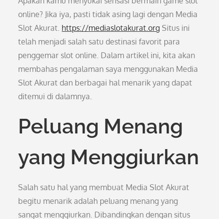
Apakah kamu menyukai sensasi bermain game slot
online? Jika iya, pasti tidak asing lagi dengan Media
Slot Akurat.
https://mediaslotakurat.org
Situs ini
telah menjadi salah satu destinasi favorit para
penggemar slot online. Dalam artikel ini, kita akan
membahas pengalaman saya menggunakan Media
Slot Akurat dan berbagai hal menarik yang dapat
ditemui di dalamnya.
Peluang Menang
yang Menggiurkan
Salah satu hal yang membuat Media Slot Akurat
begitu menarik adalah peluang menang yang
sangat menggiurkan. Dibandingkan dengan situs