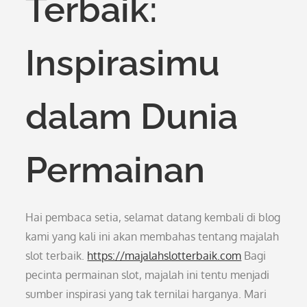
Terbaik:
Inspirasimu
dalam Dunia
Permainan
Hai pembaca setia, selamat datang kembali di blog
kami yang kali ini akan membahas tentang majalah
slot terbaik.
https://majalahslotterbaik.com
Bagi
pecinta permainan slot, majalah ini tentu menjadi
sumber inspirasi yang tak ternilai harganya. Mari