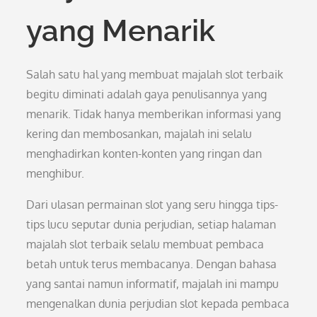
yang Menarik
Salah satu hal yang membuat majalah slot terbaik
begitu diminati adalah gaya penulisannya yang
menarik. Tidak hanya memberikan informasi yang
kering dan membosankan, majalah ini selalu
menghadirkan konten-konten yang ringan dan
menghibur.
Dari ulasan permainan slot yang seru hingga tips-
tips lucu seputar dunia perjudian, setiap halaman
majalah slot terbaik selalu membuat pembaca
betah untuk terus membacanya. Dengan bahasa
yang santai namun informatif, majalah ini mampu
mengenalkan dunia perjudian slot kepada pembaca