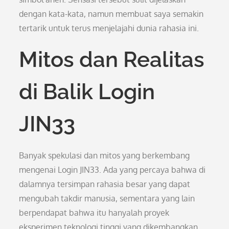
dengan kata-kata, namun membuat saya semakin
tertarik untuk terus menjelajahi dunia rahasia ini.
Mitos dan Realitas
di Balik Login
JIN33
Banyak spekulasi dan mitos yang berkembang
mengenai Login JIN33. Ada yang percaya bahwa di
dalamnya tersimpan rahasia besar yang dapat
mengubah takdir manusia, sementara yang lain
berpendapat bahwa itu hanyalah proyek
eksperimen teknologi tinggi yang dikembangkan