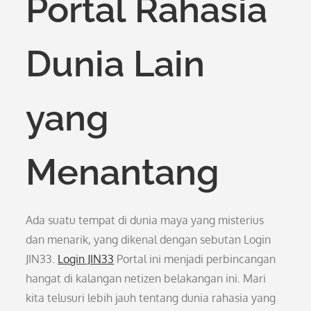
Portal Rahasia
Dunia Lain
yang
Menantang
Ada suatu tempat di dunia maya yang misterius
dan menarik, yang dikenal dengan sebutan Login
JIN33.
Login JIN33
Portal ini menjadi perbincangan
hangat di kalangan netizen belakangan ini. Mari
kita telusuri lebih jauh tentang dunia rahasia yang