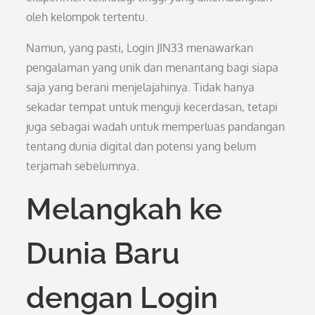
oleh kelompok tertentu.
Namun, yang pasti, Login JIN33 menawarkan
pengalaman yang unik dan menantang bagi siapa
saja yang berani menjelajahinya. Tidak hanya
sekadar tempat untuk menguji kecerdasan, tetapi
juga sebagai wadah untuk memperluas pandangan
tentang dunia digital dan potensi yang belum
terjamah sebelumnya.
Melangkah ke
Dunia Baru
dengan Login