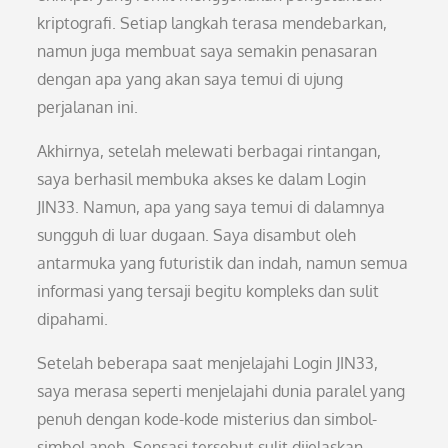
kriptografi. Setiap langkah terasa mendebarkan,
namun juga membuat saya semakin penasaran
dengan apa yang akan saya temui di ujung
perjalanan ini.
Akhirnya, setelah melewati berbagai rintangan,
saya berhasil membuka akses ke dalam Login
JIN33. Namun, apa yang saya temui di dalamnya
sungguh di luar dugaan. Saya disambut oleh
antarmuka yang futuristik dan indah, namun semua
informasi yang tersaji begitu kompleks dan sulit
dipahami.
Setelah beberapa saat menjelajahi Login JIN33,
saya merasa seperti menjelajahi dunia paralel yang
penuh dengan kode-kode misterius dan simbol-
simbol aneh. Sensasi tersebut sulit dijelaskan