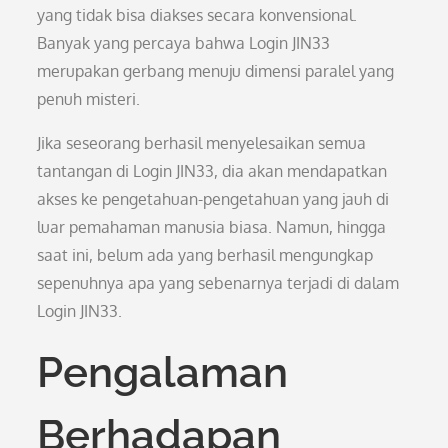
yang tidak bisa diakses secara konvensional.
Banyak yang percaya bahwa Login JIN33
merupakan gerbang menuju dimensi paralel yang
penuh misteri.
Jika seseorang berhasil menyelesaikan semua
tantangan di Login JIN33, dia akan mendapatkan
akses ke pengetahuan-pengetahuan yang jauh di
luar pemahaman manusia biasa. Namun, hingga
saat ini, belum ada yang berhasil mengungkap
sepenuhnya apa yang sebenarnya terjadi di dalam
Login JIN33.
Pengalaman
Berhadapan