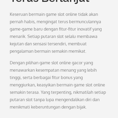
Keseruan bermain game slot online tidak akan
pernah habis, mengingat terus bermunculannya
game-game baru dengan fitur-fitur inovatif yang
menarik. Setiap putaran slot selalu membawa
kejutan dan sensasi tersendiri, membuat
pengalaman bermain semakin memikat.
Dengan pilihan game slot online gacor yang
menawarkan kesempatan menang yang lebih
tinggi, serta berbagai fitur bonus yang
menggiurkan, keasyikan bermain game slot online
semakin terasa. Yang terpenting, nikmatilah setiap
putaran slot tanpa lupa mengendalikan diri dan
menikmati keberuntungan dengan bijak.