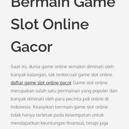
Bermain Game
Slot Online
Gacor
Saat ini, dunia game online semakin diminati oleh
banyak kalangan, tak terkecuali game slot online.
daftar game slot online gacor
Game slot online
merupakan salah satu permainan yang populer dan
banyak diminati oleh para pecinta judi online di
Indonesia. Keasyikan bermain game slot online
tidak hanya terletak pada kesempatan untuk
mendapatkan keuntungan finansial, tetapi juga