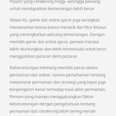
Player) yang cenderung tinggi, sehingga peluang
untuk mendapatkan kemenangan lebih besar.
Selain itu, game slot online gacor juga seringkali
menawarkan bonus-bonus menarik dan fitur khusus
yang meningkatkan peluang kemenangan. Dengan
memilih game slot online gacor, pemain merasa
lebih diuntungkan dan lebih termotivasi untuk terus
menggulirkan putaran demi putaran.
Keberuntungan memang memiliki peran dalam
permainan slot online, namun pemahaman tentang
mekanisme permainan dan strategi yang tepat juga
berpengaruh besar terhadap hasil akhir permainan.
Pemain yang mampu menggabungkan faktor
keberuntungan dengan pengetahuan tentang
permainan slot cenderung lebih sering meraih