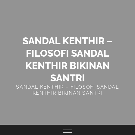
Skip
to
content
SANDAL KENTHIR –
FILOSOFI SANDAL
KENTHIR BIKINAN
SANTRI
SANDAL KENTHIR – FILOSOFI SANDAL
KENTHIR BIKINAN SANTRI