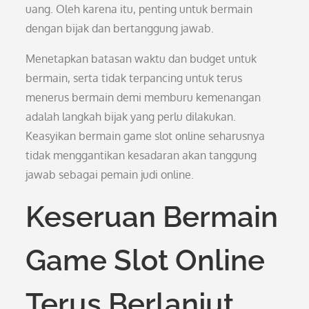
uang. Oleh karena itu, penting untuk bermain
dengan bijak dan bertanggung jawab.
Menetapkan batasan waktu dan budget untuk
bermain, serta tidak terpancing untuk terus
menerus bermain demi memburu kemenangan
adalah langkah bijak yang perlu dilakukan.
Keasyikan bermain game slot online seharusnya
tidak menggantikan kesadaran akan tanggung
jawab sebagai pemain judi online.
Keseruan Bermain
Game Slot Online
Terus Berlanjut