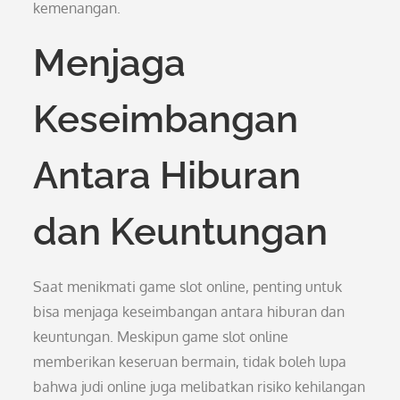
kemenangan.
Menjaga
Keseimbangan
Antara Hiburan
dan Keuntungan
Saat menikmati game slot online, penting untuk
bisa menjaga keseimbangan antara hiburan dan
keuntungan. Meskipun game slot online
memberikan keseruan bermain, tidak boleh lupa
bahwa judi online juga melibatkan risiko kehilangan