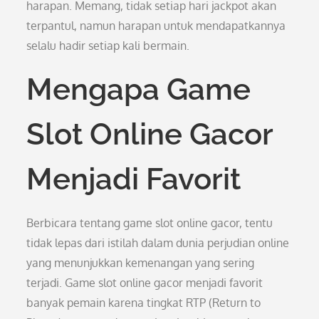
harapan. Memang, tidak setiap hari jackpot akan
terpantul, namun harapan untuk mendapatkannya
selalu hadir setiap kali bermain.
Mengapa Game
Slot Online Gacor
Menjadi Favorit
Berbicara tentang game slot online gacor, tentu
tidak lepas dari istilah dalam dunia perjudian online
yang menunjukkan kemenangan yang sering
terjadi. Game slot online gacor menjadi favorit
banyak pemain karena tingkat RTP (Return to