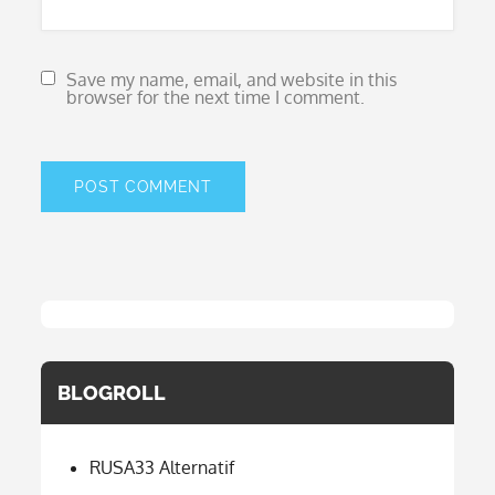
Save my name, email, and website in this
browser for the next time I comment.
BLOGROLL
RUSA33 Alternatif