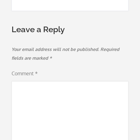
Leave a Reply
Your email address will not be published.
Required
fields are marked
*
Comment
*