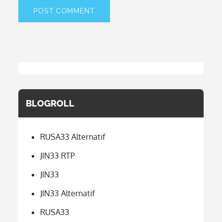
BLOGROLL
RUSA33 Alternatif
JIN33 RTP
JIN33
JIN33 Alternatif
RUSA33