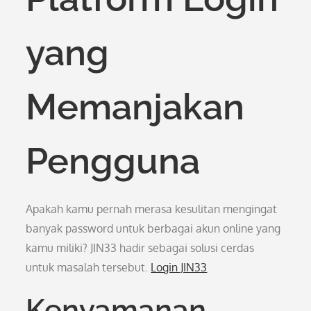
yang
Memanjakan
Pengguna
Apakah kamu pernah merasa kesulitan mengingat
banyak password untuk berbagai akun online yang
kamu miliki? JIN33 hadir sebagai solusi cerdas
untuk masalah tersebut.
Login JIN33
Kenyamanan