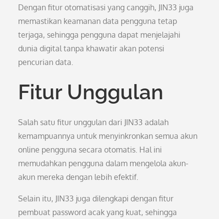
Dengan fitur otomatisasi yang canggih, JIN33 juga
memastikan keamanan data pengguna tetap
terjaga, sehingga pengguna dapat menjelajahi
dunia digital tanpa khawatir akan potensi
pencurian data.
Fitur Unggulan
Salah satu fitur unggulan dari JIN33 adalah
kemampuannya untuk menyinkronkan semua akun
online pengguna secara otomatis. Hal ini
memudahkan pengguna dalam mengelola akun-
akun mereka dengan lebih efektif.
Selain itu, JIN33 juga dilengkapi dengan fitur
pembuat password acak yang kuat, sehingga