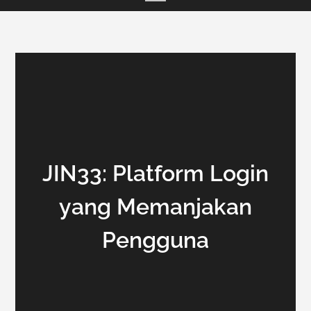
JIN33: Platform Login
yang Memanjakan
Pengguna