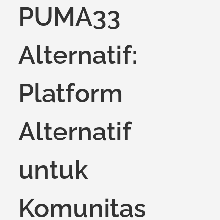
PUMA33
Alternatif:
Platform
Alternatif
untuk
Komunitas