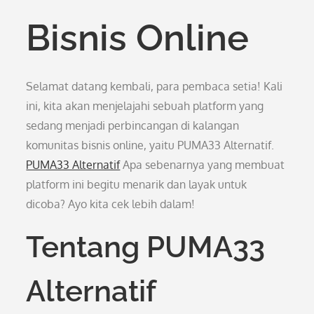
Bisnis Online
Selamat datang kembali, para pembaca setia! Kali
ini, kita akan menjelajahi sebuah platform yang
sedang menjadi perbincangan di kalangan
komunitas bisnis online, yaitu PUMA33 Alternatif.
PUMA33 Alternatif
Apa sebenarnya yang membuat
platform ini begitu menarik dan layak untuk
dicoba? Ayo kita cek lebih dalam!
Tentang PUMA33
Alternatif