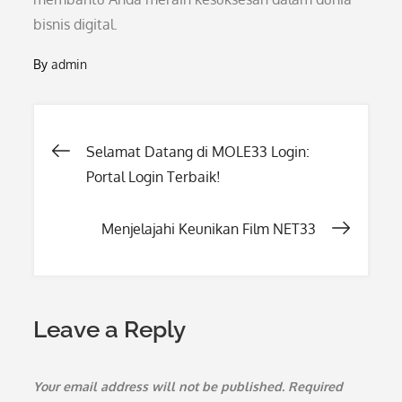
bisnis digital.
By
admin
Post
Selamat Datang di MOLE33 Login:
Portal Login Terbaik!
navigation
Menjelajahi Keunikan Film NET33
Leave a Reply
Your email address will not be published.
Required