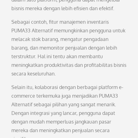
bisnis mereka dengan lebih efisien dan efektif.
Sebagai contoh, fitur manajemen inventaris
PUMA33 Alternatif memungkinkan pengguna untuk
melacak stok barang, mengatur pengadaan
barang, dan memonitor penjualan dengan lebih
terstruktur. Hal ini tentu akan membantu
meningkatkan produktivitas dan profitabilitas bisnis
secara keseluruhan.
Selain itu, kolaborasi dengan berbagai platform e-
commerce terkemuka juga menjadikan PUMA33
Alternatif sebagai pilihan yang sangat menarik.
Dengan integrasi yang lancar, pengguna dapat
dengan mudah memperluas jangkauan pasar
mereka dan meningkatkan penjualan secara