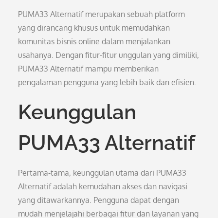
PUMA33 Alternatif merupakan sebuah platform
yang dirancang khusus untuk memudahkan
komunitas bisnis online dalam menjalankan
usahanya. Dengan fitur-fitur unggulan yang dimiliki,
PUMA33 Alternatif mampu memberikan
pengalaman pengguna yang lebih baik dan efisien.
Keunggulan
PUMA33 Alternatif
Pertama-tama, keunggulan utama dari PUMA33
Alternatif adalah kemudahan akses dan navigasi
yang ditawarkannya. Pengguna dapat dengan
mudah menjelajahi berbagai fitur dan layanan yang