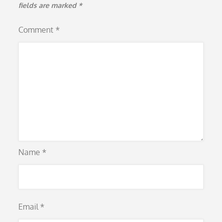
fields are marked
*
Comment
*
Name
*
Email
*