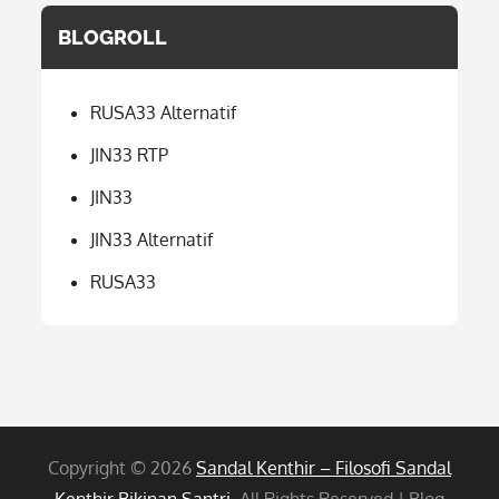
BLOGROLL
RUSA33 Alternatif
JIN33 RTP
JIN33
JIN33 Alternatif
RUSA33
Copyright © 2026
Sandal Kenthir – Filosofi Sandal