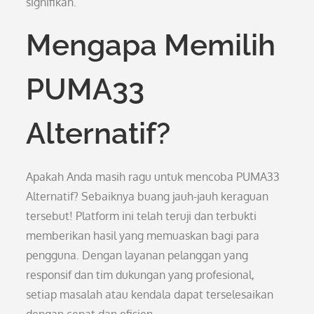
signifikan.
Mengapa Memilih
PUMA33
Alternatif?
Apakah Anda masih ragu untuk mencoba PUMA33
Alternatif? Sebaiknya buang jauh-jauh keraguan
tersebut! Platform ini telah teruji dan terbukti
memberikan hasil yang memuaskan bagi para
pengguna. Dengan layanan pelanggan yang
responsif dan tim dukungan yang profesional,
setiap masalah atau kendala dapat terselesaikan