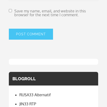
Save my name, email, and website in this
browser for the next time I comment.
BLOGROLL
RUSA33 Alternatif
JIN33 RTP