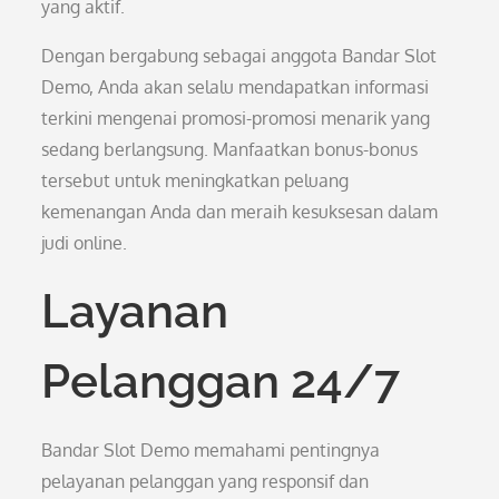
yang aktif.
Dengan bergabung sebagai anggota Bandar Slot
Demo, Anda akan selalu mendapatkan informasi
terkini mengenai promosi-promosi menarik yang
sedang berlangsung. Manfaatkan bonus-bonus
tersebut untuk meningkatkan peluang
kemenangan Anda dan meraih kesuksesan dalam
judi online.
Layanan
Pelanggan 24/7
Bandar Slot Demo memahami pentingnya
pelayanan pelanggan yang responsif dan