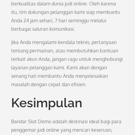
berkualitas dalam dunia judi online. Oleh karena
itu, tim dukungan pelanggan kami siap membantu
Anda 24 jam sehari, 7 hari seminggu melalui
berbagai saluran komunikasi.
Jika Anda mengalami kendala teknis, pertanyaan
tentang permainan, atau membutuhkan bantuan
terkait akun Anda, jangan ragu untuk menghubungi
layanan pelanggan kami. Kami akan dengan
senang hati membantu Anda menyelesaikan
masalah dengan cepat dan efisien.
Kesimpulan
Bandar Slot Demo adalah destinasi ideal bagi para
penggemar judi online yang mencari keseruan,