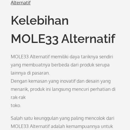
Alternatif
Kelebihan
MOLE33 Alternatif
MOLE33 Alternatif memiliki daya tariknya sendiri
yang membuatnya berbeda dari produk serupa
lainnya di pasaran.
Dengan kemasan yang inovatif dan desain yang
menarik, produk ini langsung mencuri perhatian di
rak-rak
toko.
Salah satu keunggulan yang paling mencolok dari
MOLE33 Alternatif adalah kemampuannya untuk