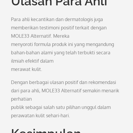
Ulasan Para Ahli
Para ahli kecantikan dan dermatologis juga
memberikan testimoni positif terkait dengan
MOLE33 Alternatif. Mereka
menyoroti formula produk ini yang mengandung
bahan-bahan alami yang telah terbukti secara
ilmiah efektif dalam
merawat kulit.
Dengan berbagai ulasan positif dan rekomendasi
dari para ahli, MOLE33 Alternatif semakin menarik
perhatian
publik sebagai salah satu pilihan unggul dalam
perawatan kulit sehari-hari.