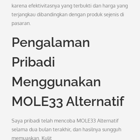
karena efektivitasnya yang terbukti dan harga yang
terjangkau dibandingkan dengan produk sejenis di
pasaran.
Pengalaman
Pribadi
Menggunakan
MOLE33 Alternatif
Saya pribadi telah mencoba MOLE33 Alternatif
selama dua bulan terakhir, dan hasilnya sungguh
memuaskan. Kulit